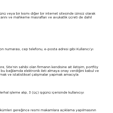
ü veya bir kısmı diğer bir internet sitesinde izinsiz olarak
ktarını ve mahkeme masrafları ve avukatlık ücreti de dahil
elefon numarası, cep telefonu, e-posta adresi gibi Kullanıcı’yı
, Site’nin sahibi olan firmanın kendisine ait iletişim, portföy
ik bu bağlamda elektronik ileti almaya onay verdiğini kabul ve
nmak ve istatistiksel çalışmalar yapmak amacıyla
erhal işleme alıp, 3 (üç) işgünü içerisinde kullanıcıyı
t hükümleri gereğince resmi makamlara açıklama yapılmasının