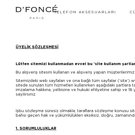
TELEFON AKSESUARLARI
C
ÜYELİK SÖZLEŞMESİ
Lütfen sitemizi kullanmadan evvel bu ‘site kullanım şartlar
Bu alışveriş sitesini kullanan ve alışveriş yapan müşterilerimi
Sitemizdeki web sayfaları ve ona bağlı tüm sayfalar (‘site’) ww
sitede sunulan tüm hizmetleri kullanırken aşağıdaki şartlar
imzalama hakkına, yetkisine ve hukuki ehliyetine sahip ve 1
sayılırsınız.
İşbu sözleşme süresiz olmakla, taraflara sözleşme konusu site i
bahsi geçen hak ve yükümlülükleri eksiksiz, doğru, zamanında,
1. SORUMLULUKLAR