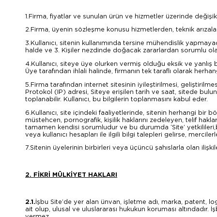
1.Firma, fiyatlar ve sunulan ürün ve hizmetler üzerinde değişi
2.Firma, üyenin sözleşme konusu hizmetlerden, teknik arızalar
3.Kullanıcı, sitenin kullanımında tersine mühendislik yapm
halde ve 3. Kişiler nezdinde doğacak zararlardan sorumlu ola
4.Kullanıcı, siteye üye olurken vermiş olduğu eksik ve yanlış
Üye tarafından ihlali halinde, firmanın tek taraflı olarak herha
5.Firma tarafından internet sitesinin iyileştirilmesi, geliştiri
Protokol (IP) adresi, Siteye erişilen tarih ve saat, sitede bul
toplanabilir. Kullanıcı, bu bilgilerin toplanmasını kabul eder.
6.Kullanıcı, site içindeki faaliyetlerinde, sitenin herhangi bir 
müstehcen, pornografik, kişilik haklarını zedeleyen, telif hakl
tamamen kendisi sorumludur ve bu durumda ‘Site’ yetkilileri,bu 
veya kullanıcı hesapları ile ilgili bilgi talepleri gelirse, mercile
7.Sitenin üyelerinin birbirleri veya üçüncü şahıslarla olan ilişk
2. FİKRİ MÜLKİYET HAKLARI
2.1.
İşbu Site’de yer alan ünvan, işletme adı, marka, patent, logo,
ait olup, ulusal ve uluslararası hukukun koruması altındadır. 
vermez.