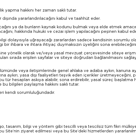
klik yapma hakkını her zaman saklı tutar.
 dışında yararlandırılacağını kabul ve taahhüt eder.
ayacağını ya da bunların kaynak kodunu bulmak veya elde etmek amacı
cağını, hakkında hukuki ve cezai işlem yapılacağını peşinen kabul ede
 bilgi dolayısıyla uğrayacağı zararlardan sadece kendisinin sorumlu o
ngi bir ihbara ve ihtara ihtiyaç duymaksızın üyeliğini sona erebileceğin
lmesine yönelik olarak ve/veya yasal mevzuat çerçevesinde siteye erişmek
unulan sırada erişilen sayfalar ve siteye doğrudan bağlanılmasını sağlay
bölümünde veya iletişimlerinde genel ahlaka ve adaba aykırı, kanuna aykırı
arına aykırı, yasa dışı faaliyetleri teşvik eden içerikler üretmeyeceği
tür hesapları askıya alabilir, sona erdirebilir, yasal süreç başlatma ha
rle bu bilgileri paylaşma hakkını saklı tutar.
ileri kendi sorumluluğundadır.
 tasarım, bilgi ve yöntem gibi tescilli veya tescilsiz tüm fikri mülkiyet 
İşbu Site’nin ziyaret edilmesi veya bu Site’deki hizmetlerden yararlanı