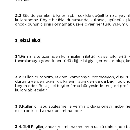
2.2.
Site’de yer alan bilgiler hiçbir şekilde çoğaltılamaz, yay
kullanılamaz. Böyle bir ihlal durumunda, kullanıcı, üçüncü kiş
ancak bununla sınırlı olmamak üzere diğer her türlü yükümlülü
3. GİZLİ BİLGİ
3.1.
Firma, site üzerinden kullanıcıların ilettiği kişisel bilgileri
tanımlamaya yönelik her türlü diğer bilgiyi içermekte olup, kısac
3.2.
Kullanıcı, tanıtım, reklam, kampanya, promosyon, duyuru vb.
durumu ve demografik bilgilerini iştirakleri ya da bağlı bulun
beyan eder. Bu kişisel bilgiler firma bünyesinde müşteri pro
kullanılabilecektir.
3.3.
Kullanıcı, işbu sözleşme ile vermiş olduğu onayı, hiçbir ger
elektronik ileti almaktan imtina eder.
3.4.
Gizli Bilgiler, ancak resmi makamlarca usulü dairesinde 