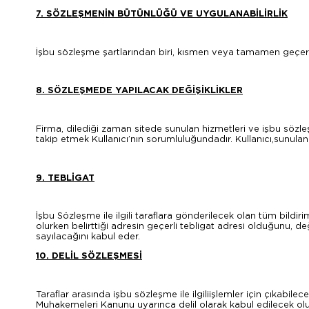
7. SÖZLEŞMENİN BÜTÜNLÜĞÜ VE UYGULANABİLİRLİK
İşbu sözleşme şartlarından biri, kısmen veya tamamen geçersi
8. SÖZLEŞMEDE YAPILACAK DEĞİŞİKLİKLER
Firma, dilediği zaman sitede sunulan hizmetleri ve işbu sözleşm
takip etmek Kullanıcı’nın sorumluluğundadır. Kullanıcı,sunula
9. TEBLİGAT
İşbu Sözleşme ile ilgili taraflara gönderilecek olan tüm bildiri
olurken belirttiği adresin geçerli tebligat adresi olduğunu, d
sayılacağını kabul eder.
10. DELİL SÖZLEŞMESİ
Taraflar arasında işbu sözleşme ile ilgiliişlemler için çıkabilec
Muhakemeleri Kanunu uyarınca delil olarak kabul edilecek olup