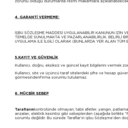
zorunlu olduğu durumlarda resmi makamlara açıklanabilecekt
4. GARANTİ VERMEME:
İŞBU SÖZLEŞME MADDESİ UYGULANABİLİR KANUNUN İZİN 
TEMELDE SUNULMAKTA VE PAZARLANABİLİRLİK, BELİRLİ 
UYGULAMA İLE İLGİLİ OLARAK (BUNLARDA YER ALAN TÜM B
5.KAYIT VE GÜVENLİK
Kullanıcı, doğru, eksiksiz ve güncel kayıt bilgilerini vermek zo
Kullanıcı, site ve üçüncü taraf sitelerdeki şifre ve hesap güv
görmesindenFirma sorumlu tutulamaz.
6. MÜCBİR SEBEP
Tarafların
kontrolünde olmayan; tabii afetler, yangın, patlamalar
arızaları, elektrik kesintisi gibi sebeplerden (aşağıda birlik
sorumlu değildir. Bu sürede Taraflar’ın işbu Sözleşme’den doğ