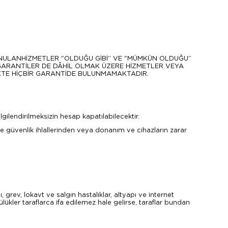
UNULANHİZMETLER "OLDUĞU GİBİ” VE "MÜMKÜN OLDUĞU”
GARANTİLER DE DÂHİL OLMAK ÜZERE HİZMETLER VEYA
LİKTE HİÇBİR GARANTİDE BULUNMAMAKTADIR.
lgilendirilmeksizin hesap kapatılabilecektir.
ve güvenlik ihlallerinden veya donanım ve cihazların zarar
, grev, lokavt ve salgın hastalıklar, altyapı ve internet
lükler taraflarca ifa edilemez hale gelirse, taraflar bundan