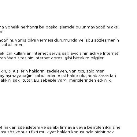
na yönelik herhangi bir başka işlemde bulunmayacağını aksi
r.
lacağını, yanlış bilgi vermesi durumunda ve işbu sözleşmenin
i kabul eder.
 için kullanılan Internet servis sağlayıcısının adı ve Internet
an Web sitesinin Internet adresi gibi birtakım bilgiler
, 3. Kişilerin haklarını zedeleyen, yanıltıcı, saldırgan,
ni, paylaşmayacağını kabul eder. Aksi halde oluşacak zarardan
kkını saklı tutar. Bu sebeple yargı mercilerinden etkinlik
hakları site işleteni ve sahibi firmaya veya belirtilen ilgilisine
lması söz konusu fikri mülkiyet hakları konusunda hiçbir hak