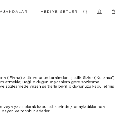
AJANDALAR
HEDIYE SETLER
Firma) aittir ve onun tarafından işletilir. Sizler (‘Kullanıcı’)
evam etmekle; Bağlı olduğunuz yasalara göre sözleşme
ı ve sözleşmede yazan şartlarla bağlı olduğunuzu kabul etmiş
e veya yazılı olarak kabul ettiklerinde / onayladıklarında
i beyan ve taahhüt ederler.