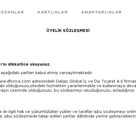
ÜZDANLAR
KARTLIKLAR
ANAHTARLIKLAR
ÜYELİK SÖZLEŞMESİ
ı’nı dikkatlice okuyunuz.
z aşağıdaki şartları kabul etmiş varsayılmaktadır:
w.dfonce.com adresindeki Dalgıç Global İç ve Dış Ticaret A.Ş firmasına (‘
a tabi olduğunuzu,sitedeki hizmetten yararlanmakla ve kullanmaya d
8 yaşın üzerinde olduğunuzu, bu sözleşmeyi okuduğunuzu, anladığınız
le ilgili hak ve yükümlülükler yükler ve taraflar işbu sözleşmeyi onlin
 işbu sözleşmede talep edilen şartlar dâhilinde yerine getireceklerin