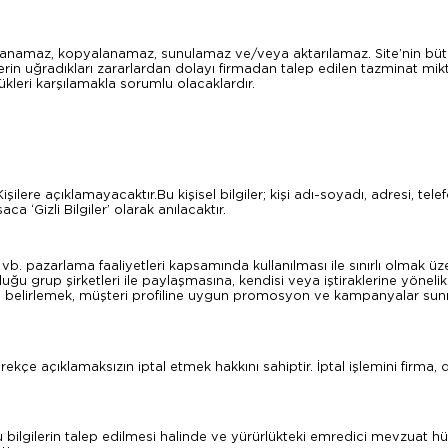
ınlanamaz, kopyalanamaz, sunulamaz ve/veya aktarılamaz. Site’nin bütün
ilerin uğradıkları zararlardan dolayı firmadan talep edilen tazminat mi
kleri karşılamakla sorumlu olacaklardır.
 3. Kişilere açıklamayacaktır.Bu kişisel bilgiler; kişi adı-soyadı, adresi, t
a ‘Gizli Bilgiler’ olarak anılacaktır.
 pazarlama faaliyetleri kapsamında kullanılması ile sınırlı olmak üzere
duğu grup şirketleri ile paylaşmasına, kendisi veya iştiraklerine yönel
fili belirlemek, müşteri profiline uygun promosyon ve kampanyalar su
ekçe açıklamaksızın iptal etmek hakkını sahiptir. İptal işlemini firma, d
bu bilgilerin talep edilmesi halinde ve yürürlükteki emredici mevzua