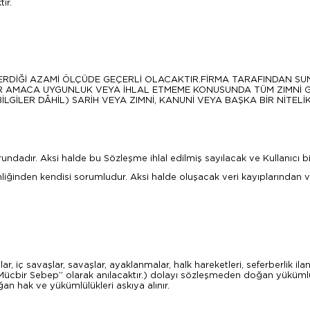
ir.
VERDİĞİ AZAMİ ÖLÇÜDE GEÇERLİ OLACAKTIR.FİRMA TARAFINDAN S
BİR AMACA UYGUNLUK VEYA İHLAL ETMEME KONUSUNDA TÜM ZIMNİ 
İLGİLER DÂHİL) SARİH VEYA ZIMNİ, KANUNİ VEYA BAŞKA BİR NİTE
rundadır. Aksi halde bu Sözleşme ihlal edilmiş sayılacak ve Kullanıcı bi
enliğinden kendisi sorumludur. Aksi halde oluşacak veri kayıplarından 
, iç savaşlar, savaşlar, ayaklanmalar, halk hareketleri, seferberlik ilanı
te "Mücbir Sebep” olarak anılacaktır.) dolayı sözleşmeden doğan yükümlü
an hak ve yükümlülükleri askıya alınır.