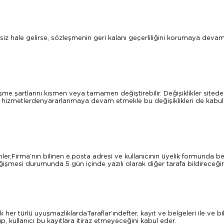
z hale gelirse, sözleşmenin geri kalanı geçerliliğini korumaya devam
e şartlarını kısmen veya tamamen değiştirebilir. Değişiklikler sitede ya
n hizmetlerdenyararlanmaya devam etmekle bu değişiklikleri de kabul e
mler,Firma’nın bilinen e.posta adresi ve kullanıcının üyelik formunda beli
eğişmesi durumunda 5 gün içinde yazılı olarak diğer tarafa bildireceğin
ek her türlü uyuşmazlıklardaTaraflar’ındefter, kayıt ve belgeleri ile ve bi
, kullanıcı bu kayıtlara itiraz etmeyeceğini kabul eder.