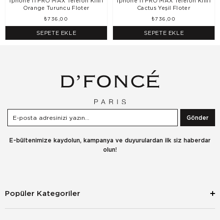
Iphone 11 PRO MAX Telefon Kılıfı
Iphone 11 PRO MAX Telefon Kılıfı
Orange Turuncu Floter
Cactus Yeşil Floter
₺736,00
₺736,00
SEPETE EKLE
SEPETE EKLE
Gönder
E-bültenimize kaydolun, kampanya ve duyurulardan ilk siz haberdar
olun!
Popüler Kategoriler