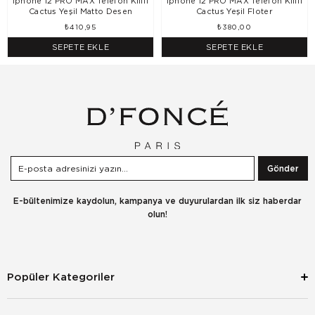
Iphone 12 PRO MAX Telefon Kılıfı
Iphone 12 PRO MAX Telefon Kılıfı
Cactus Yeşil Matto Desen
Cactus Yeşil Floter
₺410,95
₺380,00
SEPETE EKLE
SEPETE EKLE
Gönder
E-bültenimize kaydolun, kampanya ve duyurulardan ilk siz haberdar
olun!
Popüler Kategoriler